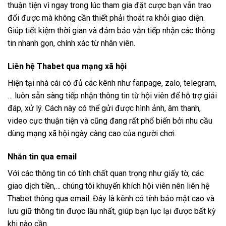
thuận tiện vì ngay trong lúc tham gia đặt cược bạn vẫn trao
đổi được mà không cần thiết phải thoát ra khỏi giao diện.
Giúp tiết kiệm thời gian và đảm bảo vẫn tiếp nhận các thông
tin nhanh gọn, chính xác từ nhân viên.
Liên hệ Thabet qua mạng xã hội
Hiện tại nhà cái có đủ các kênh như fanpage, zalo, telegram,
… luôn sẵn sàng tiếp nhận thông tin từ hội viên để hỗ trợ giải
đáp, xử lý. Cách này có thể gửi được hình ảnh, âm thanh,
video cực thuận tiện và cũng đang rất phổ biến bởi nhu cầu
dùng mạng xã hội ngày càng cao của người chơi.
Nhắn tin qua email
Với các thông tin có tính chất quan trọng như giấy tờ, các
giao dịch tiền,… chúng tôi khuyến khích hội viên nên liên hệ
Thabet thông qua email. Đây là kênh có tính bảo mật cao và
lưu giữ thông tin được lâu nhất, giúp bạn lục lại được bất kỳ
khi nào cần.