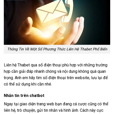
Thông Tin Về Một Số Phương Thức Liên Hệ Thabet Phổ Biến
Liên hệ Thabet qua số điện thoại phù hợp với những trường
hợp cần giải đáp nhanh chóng và nội dung không quá quan
trọng. Anh em hãy tìm số điện thoại trên website, lưu lại để
có thể sử dụng khi cần nhé.
Nhắn tin trên chatbot
Ngay tại giao diện trang web bạn đang cá cược cũng có thể
liên hệ, trò chuyện, gửi tin nhắn và hình ảnh. Cách này cực