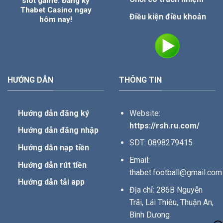
slot game. Đăng ký
Thabet Casino ngay
Điều kiện điều khoản
hôm nay!
HƯỚNG DẪN
THÔNG TIN
Hướng dẫn đăng ký
Website:
https://rsh.ru.com/
Hướng dẫn đăng nhập
SDT: 0898279415
Hướng dẫn nạp tiền
Email:
Hướng dẫn rút tiền
thabet.football@gmail.com
Hướng dẫn tải app
Địa chỉ: 286B Nguyễn
Trãi, Lái Thiêu, Thuận An,
Bình Dương