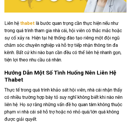
Liên hệ
thabet
là bước quan trọng cần thực hiện nếu như
trong quá trình tham gia nhà cái, hội viên có thắc mắc hoặc
sự cố xảy ra. Hiện tại hệ thống đào tạo riêng một đội ngũ
chăm sóc chuyên nghiệp và hỗ trợ tiếp nhận thông tin đa
kênh. Bất cứ khi nào bạn cần đều có thể liên hệ nhanh gọn,
tiện lợi theo nhu cầu cá nhân.
Hướng Dẫn Một Số Tình Huống Nên Liên Hệ
Thabet
Thực tế trong quá trình khảo sát hội viên, nhà cái nhận thấy
có nhiều trường hợp bày tỏ suy nghĩ không biết khi nào nên
liên hệ. Họ sợ rằng những vấn đề họ quan tâm không thuộc
phạm vi nhà cái sẽ hỗ trợ hoặc nó nhỏ quá/lớn quá không
được giải quyết.