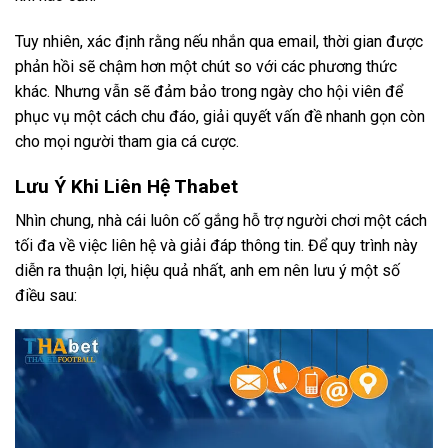
Tuy nhiên, xác định rằng nếu nhắn qua email, thời gian được
phản hồi sẽ chậm hơn một chút so với các phương thức
khác. Nhưng vẫn sẽ đảm bảo trong ngày cho hội viên để
phục vụ một cách chu đáo, giải quyết vấn đề nhanh gọn còn
cho mọi người tham gia cá cược.
Lưu Ý Khi Liên Hệ Thabet
Nhìn chung, nhà cái luôn cố gắng hỗ trợ người chơi một cách
tối đa về việc liên hệ và giải đáp thông tin. Để quy trình này
diễn ra thuận lợi, hiệu quả nhất, anh em nên lưu ý một số
điều sau: