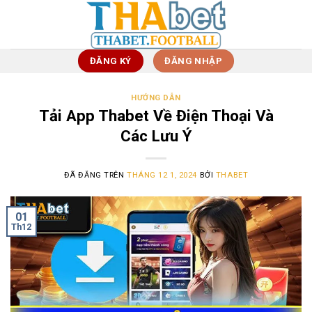
Chuyển
đến
nội
dung
ĐĂNG KÝ
ĐĂNG NHẬP
HƯỚNG DẪN
Tải App Thabet Về Điện Thoại Và
Các Lưu Ý
ĐÃ ĐĂNG TRÊN
THÁNG 12 1, 2024
BỞI
THABET
01
Th12