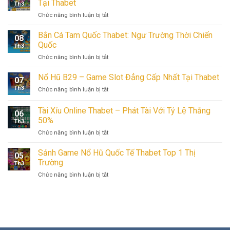
Tại Thabet
Th3
Chức năng bình luận bị tắt
ở
Bắn
Cá
Bắn Cá Tam Quốc Thabet: Ngư Trường Thời Chiến
08
Jili
Quốc
Th3
–
Chức năng bình luận bị tắt
ở
Trải
Bắn
Nghiệm
Cá
Nổ Hũ B29 – Game Slot Đẳng Cấp Nhất Tại Thabet
Săn
07
Tam
Thưởng
Th3
Chức năng bình luận bị tắt
ở
Quốc
Cực
Nổ
Thabet:
Khủng
Hũ
Tài Xỉu Online Thabet – Phát Tài Với Tỷ Lệ Thắng
Ngư
Tại
06
B29
Trường
50%
Thabet
Th3
–
Thời
Chức năng bình luận bị tắt
ở
Game
Chiến
Tài
Slot
Quốc
Xỉu
Đẳng
Sảnh Game Nổ Hũ Quốc Tế Thabet Top 1 Thị
05
Online
Cấp
Trường
Th3
Thabet
Nhất
Chức năng bình luận bị tắt
ở
–
Tại
Sảnh
Phát
Thabet
Game
Tài
Nổ
Với
Hũ
Tỷ
Quốc
Lệ
Tế
Thắng