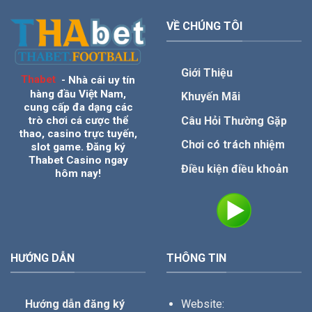
Thabet
50%
Top
VỀ CHÚNG TÔI
1
Thị
Trường
Giới Thiệu
Thabet
- Nhà cái uy tín
hàng đầu Việt Nam,
Khuyến Mãi
cung cấp đa dạng các
trò chơi cá cược thể
Câu Hỏi Thường Gặp
thao, casino trực tuyến,
Chơi có trách nhiệm
slot game. Đăng ký
Thabet Casino ngay
Điều kiện điều khoản
hôm nay!
HƯỚNG DẪN
THÔNG TIN
Hướng dẫn đăng ký
Website: