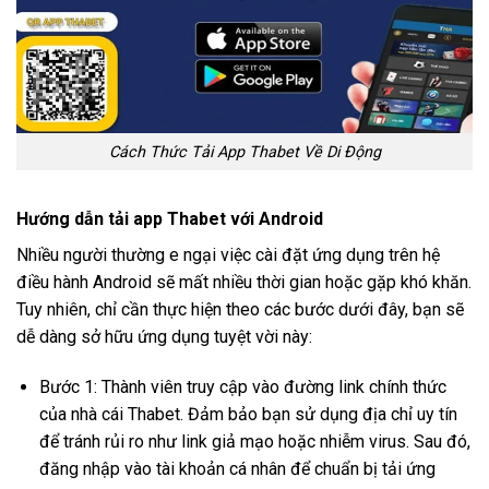
Cách Thức Tải App Thabet Về Di Động
Hướng dẫn tải app Thabet với Android
Nhiều người thường e ngại việc cài đặt ứng dụng trên hệ
điều hành Android sẽ mất nhiều thời gian hoặc gặp khó khăn.
Tuy nhiên, chỉ cần thực hiện theo các bước dưới đây, bạn sẽ
dễ dàng sở hữu ứng dụng tuyệt vời này:
Bước 1: Thành viên truy cập vào đường link chính thức
của nhà cái Thabet. Đảm bảo bạn sử dụng địa chỉ uy tín
để tránh rủi ro như link giả mạo hoặc nhiễm virus. Sau đó,
đăng nhập vào tài khoản cá nhân để chuẩn bị tải ứng