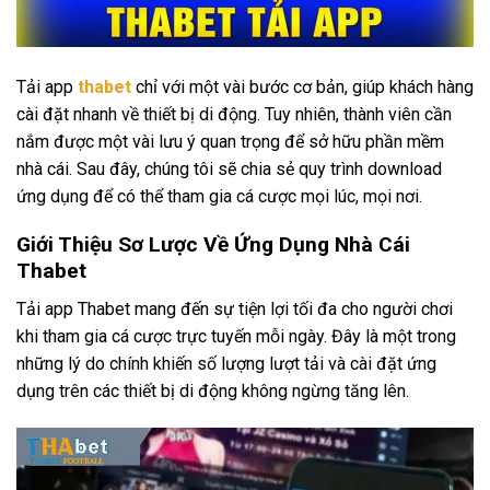
Tải app
thabet
chỉ với một vài bước cơ bản, giúp khách hàng
cài đặt nhanh về thiết bị di động. Tuy nhiên, thành viên cần
nắm được một vài lưu ý quan trọng để sở hữu phần mềm
nhà cái. Sau đây, chúng tôi sẽ chia sẻ quy trình download
ứng dụng để có thể tham gia cá cược mọi lúc, mọi nơi.
Giới Thiệu Sơ Lược Về Ứng Dụng Nhà Cái
Thabet
Tải app Thabet mang đến sự tiện lợi tối đa cho người chơi
khi tham gia cá cược trực tuyến mỗi ngày. Đây là một trong
những lý do chính khiến số lượng lượt tải và cài đặt ứng
dụng trên các thiết bị di động không ngừng tăng lên.