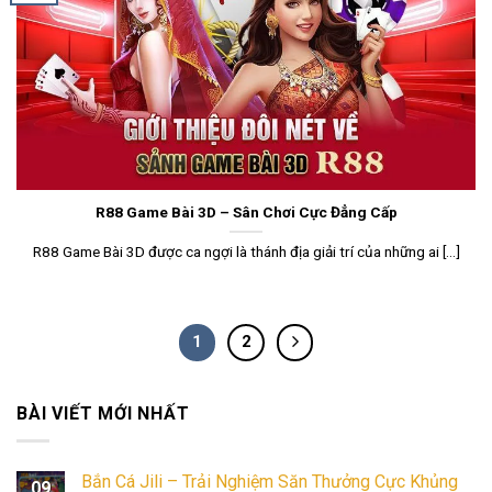
R88 Game Bài 3D – Sân Chơi Cực Đẳng Cấp
R88 Game Bài 3D được ca ngợi là thánh địa giải trí của những ai [...]
1
2
BÀI VIẾT MỚI NHẤT
Bắn Cá Jili – Trải Nghiệm Săn Thưởng Cực Khủng
09