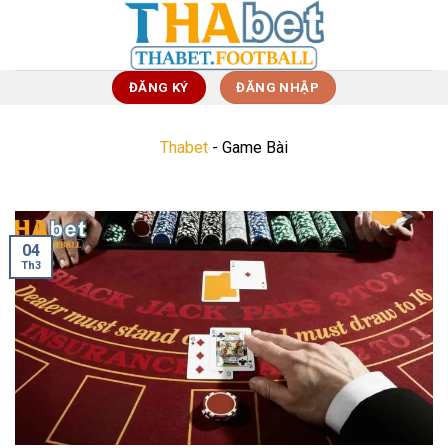
Chuyển
đến
nội
dung
ĐĂNG KÝ
ĐĂNG NHẬP
Thabet
-
Game Bài
04
Th3