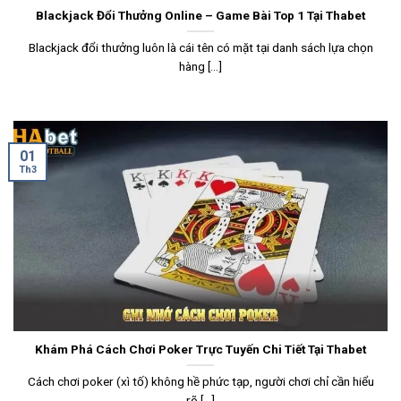
Blackjack Đổi Thưởng Online – Game Bài Top 1 Tại Thabet
Blackjack đổi thưởng luôn là cái tên có mặt tại danh sách lựa chọn
hàng [...]
01
Th3
Khám Phá Cách Chơi Poker Trực Tuyến Chi Tiết Tại Thabet
Cách chơi poker (xì tố) không hề phức tạp, người chơi chỉ cần hiểu
rõ [...]