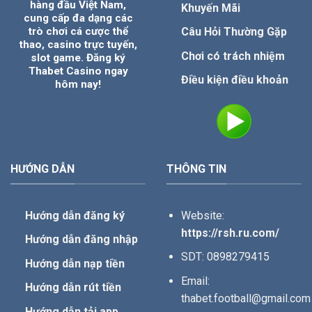
hàng đầu Việt Nam,
Khuyến Mãi
cung cấp đa dạng các
trò chơi cá cược thể
Câu Hỏi Thường Gặp
thao, casino trực tuyến,
Chơi có trách nhiệm
slot game. Đăng ký
Thabet Casino ngay
Điều kiện điều khoản
hôm nay!
HƯỚNG DẪN
THÔNG TIN
Hướng dẫn đăng ký
Website:
https://rsh.ru.com/
Hướng dẫn đăng nhập
SDT: 0898279415
Hướng dẫn nạp tiền
Email:
Hướng dẫn rút tiền
thabet.football@gmail.com
Hướng dẫn tải app