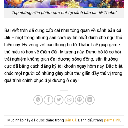
Top những siêu phẩm cực hot tại sảnh bắn cá Jili Thabet
Bài viết trên đã cung cấp cái nhìn tổng quan về sảnh
bắn cá
Jili
– một trong những sân chơi uy tín nhất dành cho ngư thủ
hiện nay. Hy vọng với các thông tin từ Thabet sẽ giúp game
thủ hiểu rõ hơn về điểm đến lý tưởng này. Đừng bỏ lỡ cơ hội
trải nghiệm không gian đại dương sống động, săn thưởng
cực đã bằng cách đăng ký tài khoản ngay hôm nay. Đặc biệt,
chúc mọi người có những giây phút thư giãn đầy thú vị trong
quá trình chinh phục đại dương ở đây!
Mục nhập này đã được đăng trong
Bắn Cá
. Đánh dấu trang
permalink
.