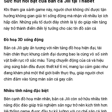
Sức hút nổi bật của bắn cá Jili tại Thabet
Khi tham gia sảnh game này, người chơi không chỉ được tận
hưởng không gian giải trí sống động mà nhận về nhiều lợi ích
hấp dẫn. Những yếu tố dưới đây chính là lý do giúp nền tảng
này trở thành điểm đến lý tưởng cho các tín đồ săn cá.
Đồ hoạ 3D sống động
Bắn cá Jili gây ấn tượng với nền tảng đồ hoạ hiện đại, tái
hiện chân thực khung cảnh đại dương bao la cùng vô số sinh
vật biển rực rỡ sắc màu. Từng chuyển động của cá và hiệu
ứng súng bắn đều được thiết kế tỉ mỉ, mang lại cảm giác như
đang khám phá một thế giới biển thực thụ, giúp người chơi
chìm đắm vào từng màn săn cá gay cấn.
Nhiều tính năng đặc biệt
Bên cạnh đồ hoạ mãn nhãn, bắn cá Jili còn sở hữu nhiều tính
năng độc đáo giúp trải nghiệm săn ngư trở nên kịch tính hơn.
Hệ thống game được đầu tư kỹ lưỡng với cơ chế săn cá linh