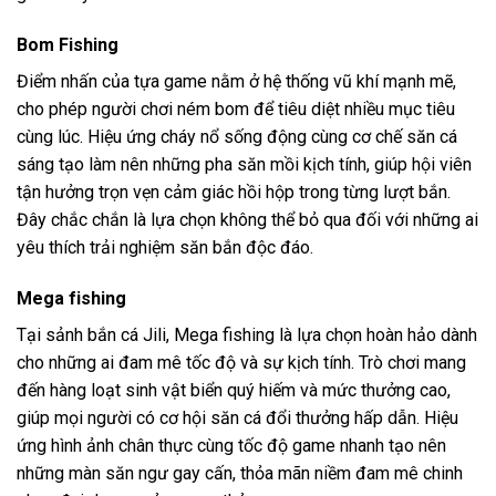
Bom Fishing
Điểm nhấn của tựa game nằm ở hệ thống vũ khí mạnh mẽ,
cho phép người chơi ném bom để tiêu diệt nhiều mục tiêu
cùng lúc. Hiệu ứng cháy nổ sống động cùng cơ chế săn cá
sáng tạo làm nên những pha săn mồi kịch tính, giúp hội viên
tận hưởng trọn vẹn cảm giác hồi hộp trong từng lượt bắn.
Đây chắc chắn là lựa chọn không thể bỏ qua đối với những ai
yêu thích trải nghiệm săn bắn độc đáo.
Mega fishing
Tại sảnh bắn cá Jili, Mega fishing là lựa chọn hoàn hảo dành
cho những ai đam mê tốc độ và sự kịch tính. Trò chơi mang
đến hàng loạt sinh vật biển quý hiếm và mức thưởng cao,
giúp mọi người có cơ hội săn cá đổi thưởng hấp dẫn. Hiệu
ứng hình ảnh chân thực cùng tốc độ game nhanh tạo nên
những màn săn ngư gay cấn, thỏa mãn niềm đam mê chinh