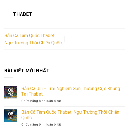
THABET
Bắn Cá Tam Quốc Thabet:
Ngư Trường Thời Chiến Quốc
BÀI VIẾT MỚI NHẤT
Bắn Cá Jili – Trải Nghiệm Săn Thưởng Cực Khủng
09
Tại Thabet
Th3
Chức năng bình luận bị tắt
ở
Bắn
Cá
Bắn Cá Tam Quốc Thabet: Ngư Trường Thời Chiến
08
Jili
Quốc
Th3
–
Chức năng bình luận bị tắt
ở
Trải