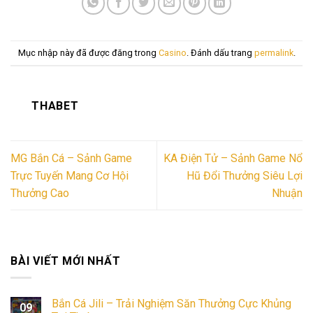
Mục nhập này đã được đăng trong
Casino
. Đánh dấu trang
permalink
.
THABET
MG Bắn Cá – Sảnh Game
KA Điện Tử – Sảnh Game Nổ
Trực Tuyến Mang Cơ Hội
Hũ Đổi Thưởng Siêu Lợi
Thưởng Cao
Nhuận
BÀI VIẾT MỚI NHẤT
Bắn Cá Jili – Trải Nghiệm Săn Thưởng Cực Khủng
09