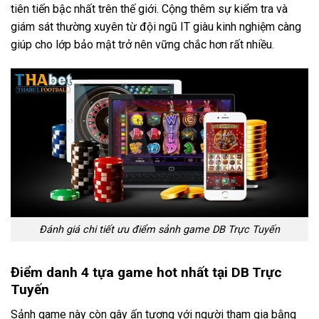
tiên tiến bậc nhất trên thế giới. Cộng thêm sự kiểm tra và
giám sát thường xuyên từ đội ngũ IT giàu kinh nghiệm càng
giúp cho lớp bảo mật trở nên vững chắc hơn rất nhiều.
Đánh giá chi tiết ưu điểm sảnh game DB Trực Tuyến
Điểm danh 4 tựa game hot nhất tại DB Trực
Tuyến
Sảnh game này còn gây ấn tượng với người tham gia bằng