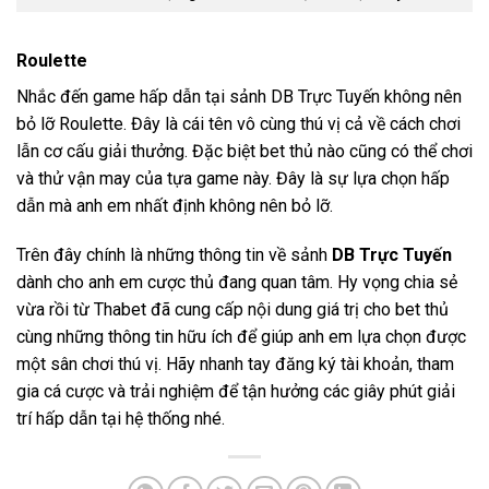
Roulette
Nhắc đến game hấp dẫn tại sảnh DB Trực Tuyến không nên
bỏ lỡ Roulette. Đây là cái tên vô cùng thú vị cả về cách chơi
lẫn cơ cấu giải thưởng. Đặc biệt bet thủ nào cũng có thể chơi
và thử vận may của tựa game này. Đây là sự lựa chọn hấp
dẫn mà anh em nhất định không nên bỏ lỡ.
Trên đây chính là những thông tin về sảnh
DB Trực Tuyến
dành cho anh em cược thủ đang quan tâm. Hy vọng chia sẻ
vừa rồi từ Thabet đã cung cấp nội dung giá trị cho bet thủ
cùng những thông tin hữu ích để giúp anh em lựa chọn được
một sân chơi thú vị. Hãy nhanh tay đăng ký tài khoản, tham
gia cá cược và trải nghiệm để tận hưởng các giây phút giải
trí hấp dẫn tại hệ thống nhé.