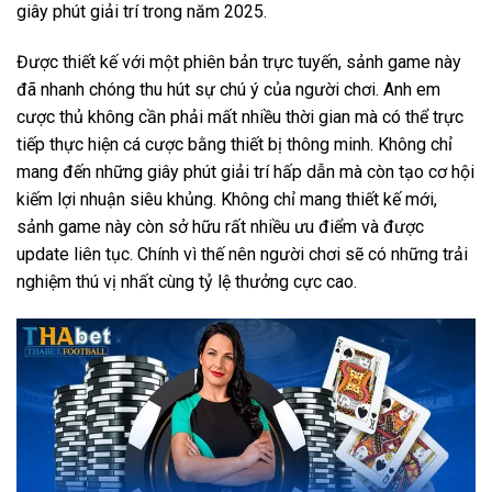
giây phút giải trí trong năm 2025.
Được thiết kế với một phiên bản trực tuyến, sảnh game này
đã nhanh chóng thu hút sự chú ý của người chơi. Anh em
cược thủ không cần phải mất nhiều thời gian mà có thể trực
tiếp thực hiện cá cược bằng thiết bị thông minh. Không chỉ
mang đến những giây phút giải trí hấp dẫn mà còn tạo cơ hội
kiếm lợi nhuận siêu khủng. Không chỉ mang thiết kế mới,
sảnh game này còn sở hữu rất nhiều ưu điểm và được
update liên tục. Chính vì thế nên người chơi sẽ có những trải
nghiệm thú vị nhất cùng tỷ lệ thưởng cực cao.