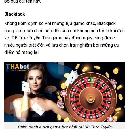
bỏ qua cái tên này.
Blackjack
Không kém cạnh so với những tựa game khác, Blackjack
cũng là sự lựa chọn hấp dẫn anh em không nên bỏ lỡ khi đến
với DB Trực Tuyến. Tựa game này đang ngày càng được
nhiều người biết đến và lựa chọn trải nghiệm bởi những ưu
điểm nó mang lại.
Điểm danh 4 tựa game hot nhất tại DB Trực Tuyến