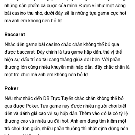
những sản phẩm cá cược của mình. Được ví như một sòng
bài casino thu nhỏ, dưới đây sẽ là những tựa game cực hot
mà anh em không nên bỏ lỡ:
Baccarat
Nhắc đến game bài casino chắc chắn không thể bỏ qua
được baccarat. Đây chính là tựa game hấp dẫn, thú vị thể
hiện sự đấu trí so tài căng thẳng giữa đôi bên. Với phần
thưởng lớn cùng nhiều khuyến mãi hấp dẫn, đây chắc chắn là
một trò chơi mà anh em không nên bỏ lỡ.
Poker
Nếu như nhắc đến DB Trực Tuyến chắc chắn không thể bỏ
qua được Poker. Tựa game này được nhiều người chơi biết
đến và đánh giá cao về sự hấp dẫn. Thêm vào đó là có tỷ lệ
thưởng cao và nhiều ưu đãi hot. Anh em đang tìm kiếm một
trò chơi đơn giản, nhiều phần thưởng thì nhất định đừng nên