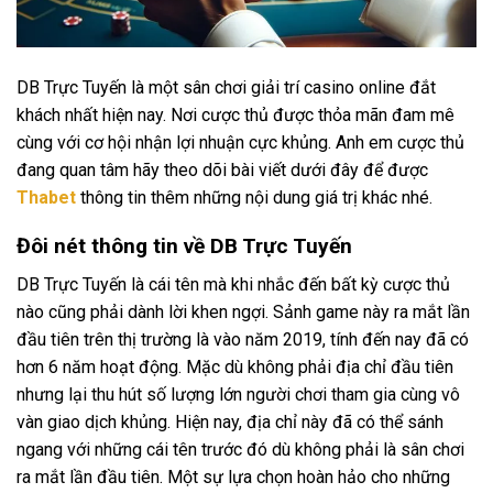
DB Trực Tuyến là một sân chơi giải trí casino online đắt
khách nhất hiện nay. Nơi cược thủ được thỏa mãn đam mê
cùng với cơ hội nhận lợi nhuận cực khủng. Anh em cược thủ
đang quan tâm hãy theo dõi bài viết dưới đây để được
Thabet
thông tin thêm những nội dung giá trị khác nhé.
Đôi nét thông tin về DB Trực Tuyến
DB Trực Tuyến là cái tên mà khi nhắc đến bất kỳ cược thủ
nào cũng phải dành lời khen ngợi. Sảnh game này ra mắt lần
đầu tiên trên thị trường là vào năm 2019, tính đến nay đã có
hơn 6 năm hoạt động. Mặc dù không phải địa chỉ đầu tiên
nhưng lại thu hút số lượng lớn người chơi tham gia cùng vô
vàn giao dịch khủng. Hiện nay, địa chỉ này đã có thể sánh
ngang với những cái tên trước đó dù không phải là sân chơi
ra mắt lần đầu tiên. Một sự lựa chọn hoàn hảo cho những