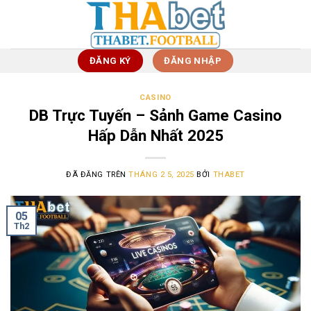
Chuyển
đến
nội
dung
ĐĂNG KÝ
ĐĂNG NHẬP
CASINO
DB Trực Tuyến – Sảnh Game Casino
Hấp Dẫn Nhất 2025
ĐÃ ĐĂNG TRÊN
THÁNG 2 5, 2025
BỞI
THABET
05
Th2